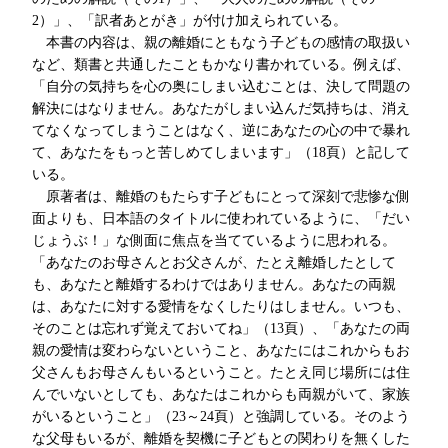
2）」、「訳者あとがき」が付け加えられている。
本書の内容は、親の離婚にともなう子どもの感情の取扱い
など、類書と共通したこともかなり書かれている。例えば、
「自分の気持ちを心の奥にしまい込むことは、決して問題の
解決にはなりません。あなたがしまい込んだ気持ちは、消え
てなくなってしまうことはなく、逆にあなたの心の中で暴れ
て、あなたをもっと苦しめてしまいます」（18頁）と記して
いる。
原著者は、離婚のもたらす子どもにとって深刻で悲惨な側
面よりも、日本語のタイトルに使われているように、「だい
じょうぶ！」な側面に焦点を当てているように思われる。
「あなたのお母さんとお父さんが、たとえ離婚したとして
も、あなたと離婚するわけではありません。あなたの両親
は、あなたに対する愛情をなくしたりはしません。いつも、
そのことは忘れず覚えておいてね」（13頁）、「あなたの両
親の愛情は変わらないということ、あなたにはこれからもお
父さんもお母さんもいるということ。たとえ同じ場所には住
んでいないとしても、あなたはこれからも両親がいて、家族
がいるということ」（23～24頁）と強調している。そのよう
な父母もいるが、離婚を契機に子どもとの関わりを無くした