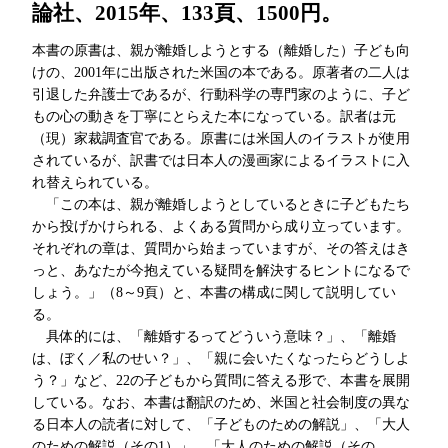
論社、2015年、133頁、1500円。
本書の原書は、親が離婚しようとする（離婚した）子ども向
けの、2001年に出版された米国の本である。原著者の二人は
引退した弁護士であるが、行動科学の専門家のように、子ど
もの心の動きを丁寧にとらえた本になっている。訳者は元
（現）家裁調査官である。原書には米国人のイラストが使用
されているが、訳書では日本人の漫画家によるイラストに入
れ替えられている。
「この本は、親が離婚しようとしているときに子どもたち
から投げかけられる、よくある質問から成り立っています。
それぞれの章は、質問から始まっていますが、その答えはき
っと、あなたが今抱えている疑問を解決するヒントになるで
しょう。」（8～9頁）と、本書の構成に関して説明してい
る。
具体的には、「離婚するってどういう意味？」、「離婚
は、ぼく／私のせい？」、「親に会いたくなったらどうしよ
う？」など、22の子どもから質問に答える形で、本書を展開
している。なお、本書は翻訳のため、米国と社会制度の異な
る日本人の読者に対して、「子どものための解説」、「大人
のための解説（その1）」、「大人のための解説（その