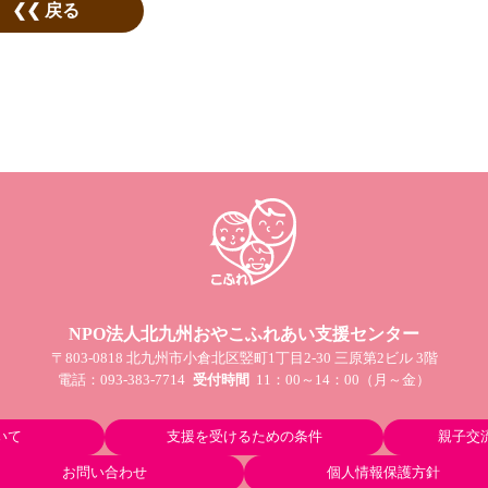
戻る
NPO法人北九州おやこふれあい支援センター
〒803-0818 北九州市小倉北区竪町1丁目2-30 三原第2ビル 3階
電話：
093-383-7714
受付時間
11：00～14：00（月～金）
いて
支援を受けるための条件
親子交
お問い合わせ
個人情報保護方針