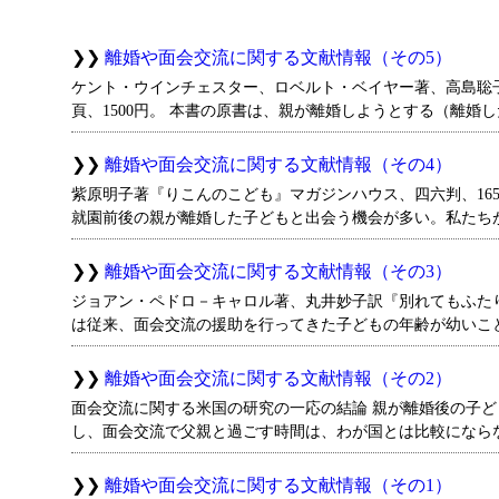
離婚や面会交流に関する文献情報（その5）
ケント・ウインチェスター、ロベルト・ベイヤー著、高島聡子、
頁、1500円。 本書の原書は、親が離婚しようとする（離婚
離婚や面会交流に関する文献情報（その4）
紫原明子著『りこんのこども』マガジンハウス、四六判、165頁
就園前後の親が離婚した子どもと出会う機会が多い。私たち
離婚や面会交流に関する文献情報（その3）
ジョアン・ペドロ－キャロル著、丸井妙子訳『別れてもふたりで育
は従来、面会交流の援助を行ってきた子どもの年齢が幼いこ
離婚や面会交流に関する文献情報（その2）
面会交流に関する米国の研究の一応の結論 親が離婚後の子
し、面会交流で父親と過ごす時間は、わが国とは比較になら
離婚や面会交流に関する文献情報（その1）