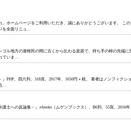
れ」ホームページをご利用いただき、誠にありがとうございます。 この
ジを全面リニュ…
ンゴル地方の遊牧民の間に古くから伝わる楽器で、持ち手の棹の先端に
れていま…
HP、四六判、318頁、2017年、1650円＋税。 著者はノンフィクシ
点…
への反論集－』∞books（ムゲンブックス）、B6判、55頁、2016年