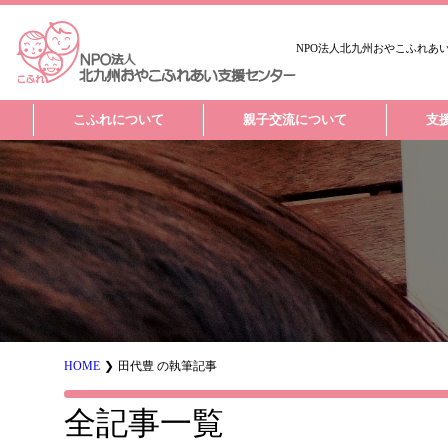
NPO法人北九州おやこふれあ
こふれについて
親子交流について
支
お知らせ
HOME
田代豊 の執筆記事
全記事一覧