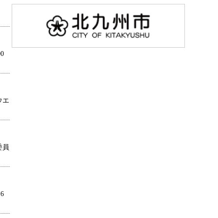
0
ウエ
委員
6