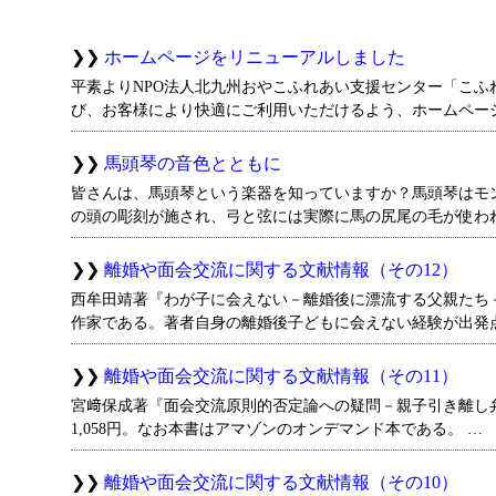
ホームページをリニューアルしました
平素よりNPO法人北九州おやこふれあい支援センター「こふ
び、お客様により快適にご利用いただけるよう、ホームペー
馬頭琴の音色とともに
皆さんは、馬頭琴という楽器を知っていますか？馬頭琴はモ
の頭の彫刻が施され、弓と弦には実際に馬の尻尾の毛が使わ
離婚や面会交流に関する文献情報（その12）
西牟田靖著『わが子に会えない－離婚後に漂流する父親たち－』P
作家である。著者自身の離婚後子どもに会えない経験が出発
離婚や面会交流に関する文献情報（その11）
宮﨑保成著『面会交流原則的否定論への疑問－親子引き離し弁護士
1,058円。なお本書はアマゾンのオンデマンド本である。 …
離婚や面会交流に関する文献情報（その10）