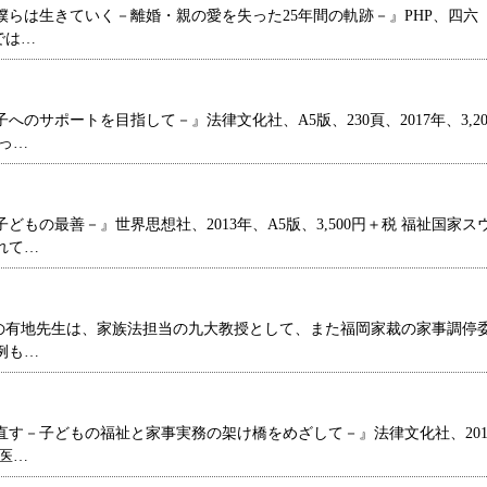
らは生きていく－離婚・親の愛を失った25年間の軌跡－』PHP、四六
では…
サポートを目指して－』法律文化社、A5版、230頁、2017年、3,20
っ…
の最善－』世界思想社、2013年、A5版、3,500円＋税 福祉国家ス
れて…
著者の有地先生は、家族法担当の九大教授として、また福岡家裁の家事調停
例も…
す－子どもの福祉と家事実務の架け橋をめざして－』法律文化社、201
神医…