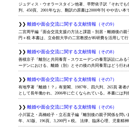
ジュディス・ウオラースタイン他著、早野依子訳『それでも僕
判、450頁、2001年なお、翻訳の原書は2000年刊 やや古い本
離婚や面会交流に関する文献情報（その9）
二宮周平編『面会交流支援の方法と課題－別居・離婚後の親子への
円＋税 本書は、立命館大学の二宮教授が科研費を活用して行
離婚や面会交流に関する文献情報（その8）
善積京子『離別と共同養育－スウエーデンの養育訴訟にみる子ども
ーデンにおける、離婚（別）とその後の共同養育はどう行わ
離婚や面会交流に関する文献情報（その7）
有地亨著『離婚！？』有斐閣、1987年、四六判、265頁 
として長年働かれ、2006年に亡くなられている。本書には判
離婚や面会交流に関する文献情報（その6）
小川冨之・高橋睦子・立石直子編『離別後の親子関係を問い直
年、A5版、196頁、3,200円＋税。 法律、臨床心理、児童精