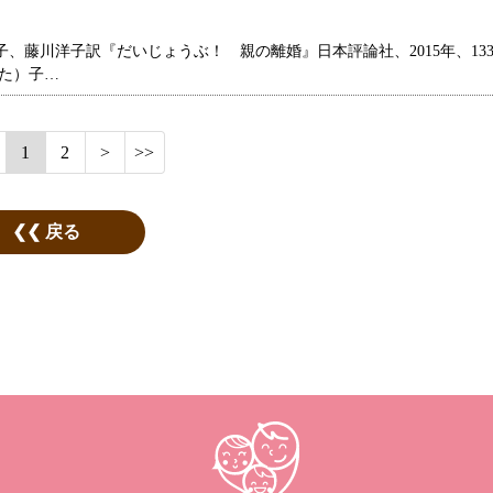
藤川洋子訳『だいじょうぶ！ 親の離婚』日本評論社、2015年、13
した）子…
1
2
戻る